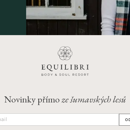
Novinky přímo
ze šumavských lesů
O