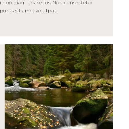
u non diam phasellus. Non consectetur
 purus sit amet volutpat.