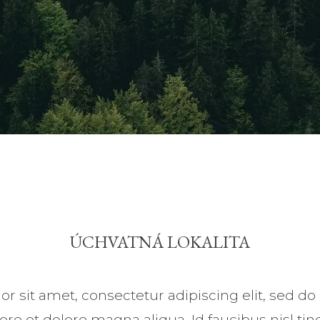
ÚCHVATNÁ LOKALITA
r sit amet, consectetur adipiscing elit, sed 
bore et dolore magna aliqua. Id faucibus nisl tin