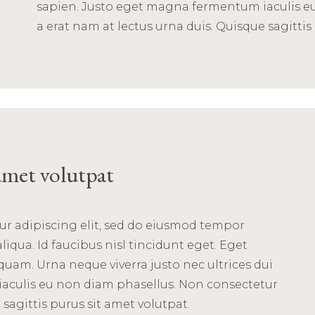
sapien. Justo eget magna fermentum iaculis e
a erat nam at lectus urna duis. Quisque sagittis
 amet volutpat
ur adipiscing elit, sed do eiusmod tempor
iqua. Id faucibus nisl tincidunt eget. Eget
quam. Urna neque viverra justo nec ultrices dui
aculis eu non diam phasellus. Non consectetur
 sagittis purus sit amet volutpat.